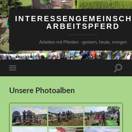
INTERESSENGEMEINSC
ARBEITSPFERD
Arbeiten mit Pferden - gestern, heute, morgen
Suchfe
Mobile-
ein-/a
Menü
ein-/ausblenden
Unsere Photoalben